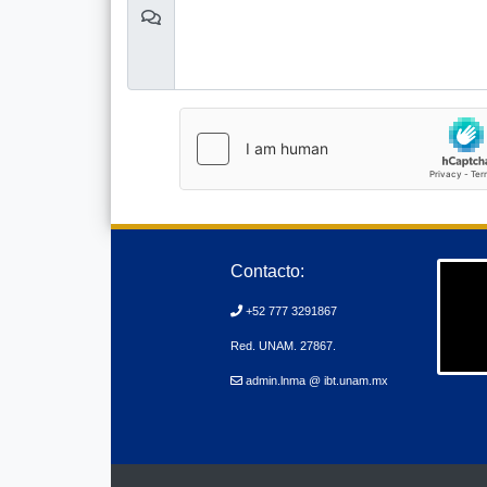
Contacto:
+52 777 3291867
Red. UNAM. 27867.
admin.lnma @ ibt.unam.mx